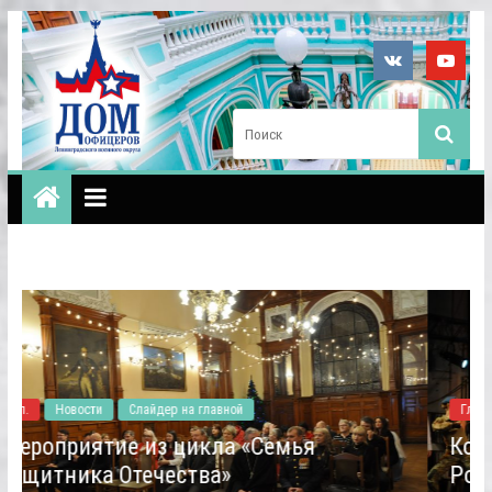
Гл.
Новости
Слайдер на главной
емья
Концерт Ансамбля песни и пл
России