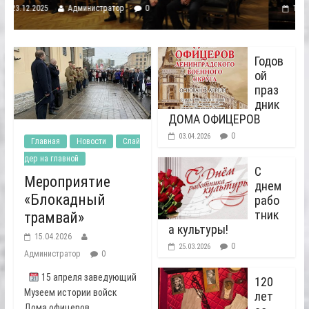
19.12.2025
Администратор
0
Годов
ой
праз
дник
ДОМА ОФИЦЕРОВ
0
03.04.2026
Главная
Новости
Слай
дер на главной
С
Мероприятие
днем
«Блокадный
рабо
тник
трамвай»
а культуры!
15.04.2026
0
25.03.2026
Администратор
0
15 апреля заведующий
120
Музеем истории войск
лет
Дома офицеров