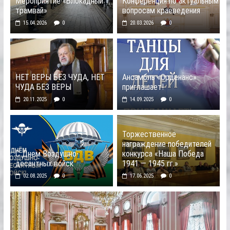
Мероприятие «Блокадный
Конференция по актуальным
трамвай»
вопросам краеведения
15.04.2026
0
20.03.2026
0
НЕТ ВЕРЫ БЕЗ ЧУДА, НЕТ
Ансамбль «Орденанс»
ЧУДА БЕЗ ВЕРЫ
приглашает!
20.11.2025
0
14.09.2025
0
Торжественное
награждение победителей
С Днем Воздушно-
конкурса «Наша Победа
десантных войск
1941 — 1945 гг.»
02.08.2025
0
17.06.2025
0