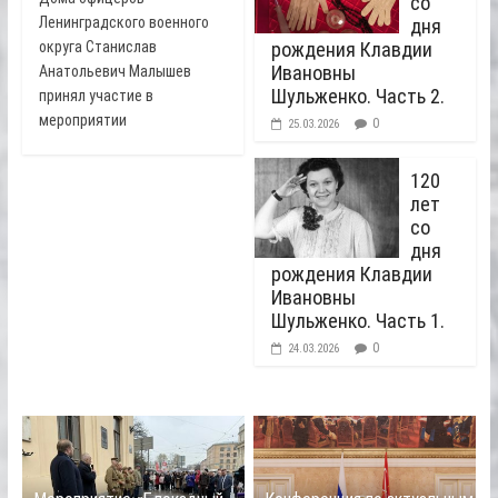
со
Ленинградского военного
дня
округа Станислав
рождения Клавдии
Ивановны
Анатольевич Малышев
Шульженко. Часть 2.
принял участие в
мероприятии
0
25.03.2026
120
лет
со
дня
рождения Клавдии
Ивановны
Шульженко. Часть 1.
0
24.03.2026