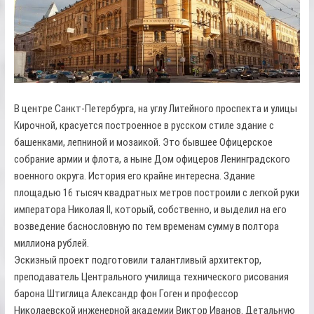
В центре Санкт-Петербурга, на углу Литейного проспекта и улицы
Кирочной, красуется построенное в русском стиле здание с
башенками, лепниной и мозаикой. Это бывшее Офицерское
собрание армии и флота, а ныне Дом офицеров Ленинградского
военного округа. История его крайне интересна. Здание
площадью 16 тысяч квадратных метров построили с легкой руки
императора Николая II, который, собственно, и выделил на его
возведение баснословную по тем временам сумму в полтора
миллиона рублей.
Эскизный проект подготовили талантливый архитектор,
преподаватель Центрального училища технического рисования
барона Штиглица Александр фон Гоген и профессор
Николаевской инженерной академии Виктор Иванов. Детальную