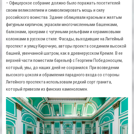
– Офицерское собрание должно было поражать посетителей
своим великолепием и символизировать мощь и силу
российского воинства. Здание облицевали красным и желтым
фигурным кирпичом, украсили многочисленными башенками,
балконами, эркерами с чугунными рельефами и керамиковыми
колонками в русском стиле. Фасады, выходившие на Литейный
проспект и улицу Кирочную, авторы проекта соединили высокой
башней, увенчанной шатром, как в древнерусском Кремле. В ее
верхней части поместили барельеф с Георгием Победоносцем,
который, увы, до наших дней не сохранился. При возведении
высокого цоколя и обрамления парадного входа со стороны
Литейного проспекта использовали редкий сорт гранита,
который привезли из финских каменоломен.