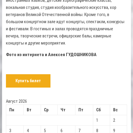
иностранных языков, детские хореографические классы,
вокальная студия, студия изобразительного искусства, хор
ветеранов Великой Отечественной войны. Кроме того, в
большом концертном зале идут концерты, спектакли, конкурсы
и фестивали. В гостиных и залах проводятся праздничные
вечера, творческие встречи, офицерские балы, камерные
концерты и другие мероприятия.
Фото из интернета и Алексея ГУДОШНИКОВА
Купить билет
Август 2026
Пн
Вт
Ср
Чт
Пт
Сб
Вс
1
2
3
4
5
6
7
8
9