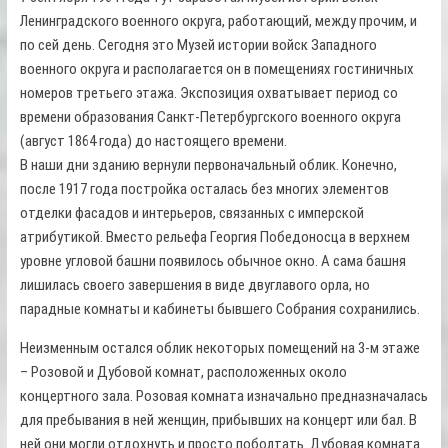
Ленинградского военного округа, работающий, между прочим, и
по сей день. Сегодня это Музей истории войск Западного
военного округа и располагается он в помещениях гостиничных
номеров третьего этажа. Экспозиция охватывает период со
времени образования Санкт-Петербургского военного округа
(август 1864 года) до настоящего времени.
В наши дни зданию вернули первоначальный облик. Конечно,
после 1917 года постройка осталась без многих элементов
отделки фасадов и интерьеров, связанных с имперской
атрибутикой. Вместо рельефа Георгия Победоносца в верхнем
уровне угловой башни появилось обычное окно. А сама башня
лишилась своего завершения в виде двуглавого орла, но
парадные комнаты и кабинеты бывшего Собрания сохранились.
Неизменным остался облик некоторых помещений на 3-м этаже
– Розовой и Дубовой комнат, расположенных около
концертного зала. Розовая комната изначально предназначалась
для пребывания в ней женщин, прибывших на концерт или бал. В
ней они могли отдохнуть и просто поболтать. Дубовая комната