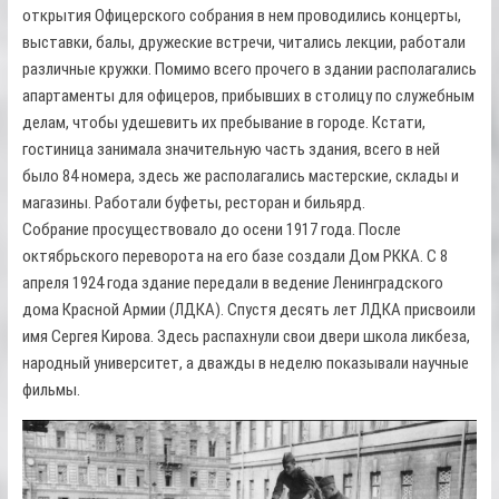
открытия Офицерского собрания в нем проводились концерты,
выставки, балы, дружеские встречи, читались лекции, работали
различные кружки. Помимо всего прочего в здании располагались
апартаменты для офицеров, прибывших в столицу по служебным
делам, чтобы удешевить их пребывание в городе. Кстати,
гостиница занимала значительную часть здания, всего в ней
было 84 номера, здесь же располагались мастерские, склады и
магазины. Работали буфеты, ресторан и бильярд.
Собрание просуществовало до осени 1917 года. После
октябрьского переворота на его базе создали Дом РККА. С 8
апреля 1924 года здание передали в ведение Ленинградского
дома Красной Армии (ЛДКА). Спустя десять лет ЛДКА присвоили
имя Сергея Кирова. Здесь распахнули свои двери школа ликбеза,
народный университет, а дважды в неделю показывали научные
фильмы.