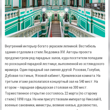
Внутренний интерьер богато украсили лепниной. Вестибюль
здания отделали в стиле Людовика XVI. Авторы проекта
предусмотрели ряд парадных залов, куда посетители попадали
по роскошной парадной лестнице, выполненной из эстляндского
мрамора. Один парадный зал сменял другой: Розовая, Голубая,
Дубовая гостиные, Угловой кабинет, Кремлевская комната. На
третьем этаже располагался концертный зал на 540 мест. На
втором – парадная офицерская столовая на 300 мест.
Торжественное открытие состоялось 22 марта (по старому
стилю) 1898 года. На нем присутствовали император Николай II,
военные сановники, министры, великие князья, духовенство,