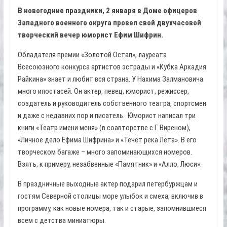
В новогодние праздники, 2 января в Доме офицеров
Западного военного округа провел свой двухчасовой
творческий вечер юморист Ефим Шифрин.
Обладателя премии «Золотой Остап», лауреата
Всесоюзного конкурса артистов эстрады и «Кубка Аркадия
Райкина» знает и любит вся страна. У Нахима Залмановича
много ипостасей. Он актер, певец, юморист, режиссер,
создатель и руководитель собственного театра, спортсмен
и даже с недавних пор и писатель. Юморист написал три
книги «Театр имени меня» (в соавторстве с Г. Виреном),
«Личное дело Ефима Шифрина» и «Течёт река Лета». В его
творческом багаже – много запоминающихся номеров.
Взять, к примеру, незабвенные «Памятник» и «Алло, Люси».
В праздничные выходные актер подарил петербуржцам и
гостям Северной столицы море улыбок и смеха, включив в
программу, как новые номера, так и старые, запомнившиеся
всем с детства миниатюры.