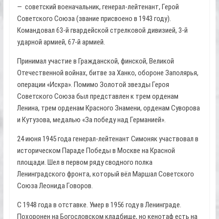
— советский военачальник, генерал-лейтенант, Герой
Советского Союза (звание присвоено в 1943 году).
Командовал 63-й гвардейской стрелковой дивизией, 3-й
ударной армией, 67-й армией.
Принимал участие в Гражданской, финской, Великой
Отечественной войнах, битве за Ханко, обороне Заполярья,
операции «Искра». Помимо Золотой звезды Героя
Советского Союза был представлен к трем орденам
Ленина, трем орденам Красного Знамени, орденам Суворова
и Кутузова, медалью «За победу над Германией».
24 июня 1945 года генерал-лейтенант Симоняк участвовал в
историческом Параде Победы в Москве на Красной
площади. Шел в первом ряду сводного полка
Ленинградского фронта, который вёл Маршал Советского
Союза Леонида Говоров.
С 1948 года в отставке. Умер в 1956 году в Ленинграде.
Похоронен на Богословском кладбище, но кенотаф есть на