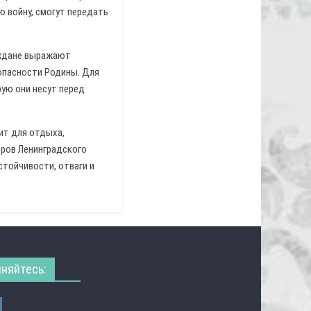
ю войну, смогут передать
аждане выражают
зопасности Родины. Для
рую они несут перед
ит для отдыха,
еров Ленинградского
стойчивости, отваги и
няйтесь: