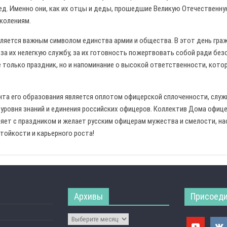
ед. Именно они, как их отцы и деды, прошедшие Великую Отечественну
колениям.
ляется важным символом единства армии и общества. В этот день гр
за их нелегкую службу, за их готовность пожертвовать собой ради бе
 только праздник, но и напоминание о высокой ответственности, кото
та его образования является оплотом офицерской сплоченности, служ
уровня знаний и единения российских офицеров. Коллектив Дома офиц
ляет с праздником и желает русским офицерам мужества и смелости, на
стойкости и карьерного роста!
Архивы
Присоеди