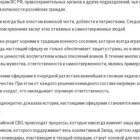
ерам ВС РФ, правоохранительных органов и других подразделений, чья 
езопасности российских граждан.
и всегда был оплотом воинской чести, доблести и патриотизма. Следо
лом признания заслуг этих отважных и самоотверженных людей.
ка уходит корнями в традиции военного сословия, которое всегда игра
дь настоящий офицер не только обеспечивает защиту страны, но и явл
ых ценностей, воспитателем новых поколений воинов. В течение многих
лы мужества, ответственности и самоотверженности, являясь пример
скими офицерами в очередной раз встала важнейшая и сложная задача 
ечества. При этом от каждого решения командного состава напрямую з
и солдат, что накладывает огромную ответственность.
неоднократно доказала история, настоящими офицерами становятся име
.
ссийской СВО, происходят процессы, которые навсегда изменят нашу а
ником, которого поддерживает весь коллективный Запад, «куётся» хар
о командиры, участвующие в текущей операции, станут основой для по