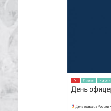
Гл.
Главная
Новости
День офице
День офицера России —