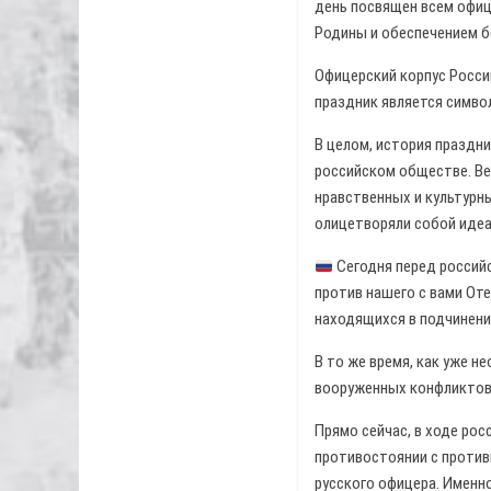
день посвящен всем офиц
Родины и обеспечением б
Офицерский корпус Росси
праздник является симво
В целом, история праздни
российском обществе. Ве
нравственных и культурн
олицетворяли собой идеа
Сегодня перед россий
против нашего с вами От
находящихся в подчинени
В то же время, как уже 
вооруженных конфликтов
Прямо сейчас, в ходе ро
противостоянии с против
русского офицера. Именн