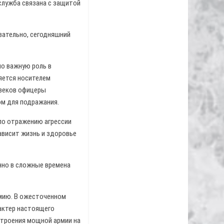
служба связана с защитой
вательно, сегодняшний
ло важную роль в
яется носителем
 веков офицеры
ом для подражания.
по отражению агрессии
ависит жизнь и здоровье
нно в сложные времена
рмию. В ожесточенном
актер настоящего
строения мощной армии на