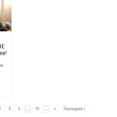
НЕ
ле!
ва.
3
4
5
...
10
...
»
Последняя »