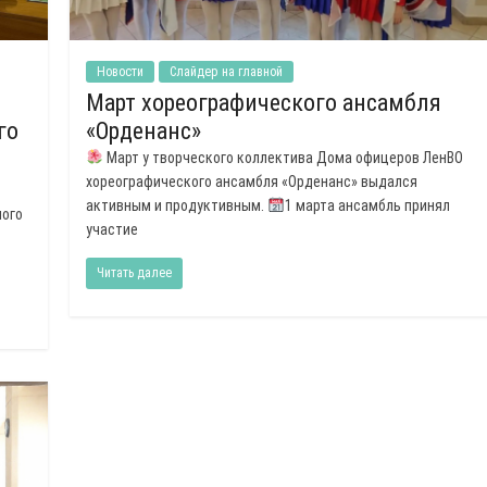
Новости
Слайдер на главной
Март хореографического ансамбля
го
«Орденанс»
Март у творческого коллектива Дома офицеров ЛенВО
хореографического ансамбля «Орденанс» выдался
активным и продуктивным.
1 марта ансамбль принял
ного
участие
Читать далее