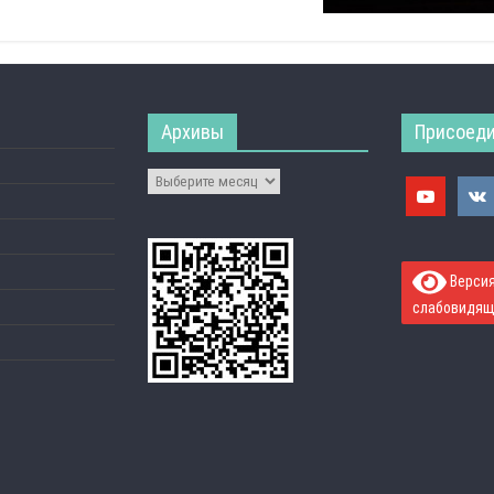
Архивы
Присоеди
Версия
слабовидящ