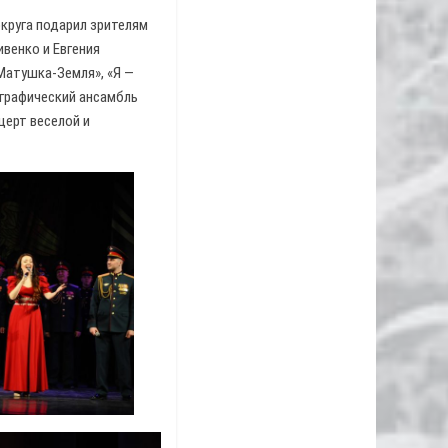
круга подарил зрителям
венко и Евгения
«Матушка-Земля», «Я —
графический ансамбль
церт веселой и