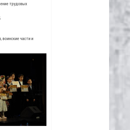
нение трудовых
;
, воинские части и