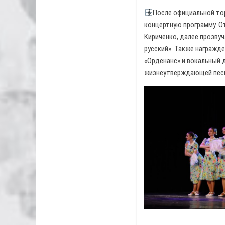
После официальной тор
концертную программу. О
Кириченко, далее прозвуч
русский». Также награжд
«Орденанс» и вокальный д
жизнеутверждающей пес