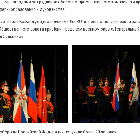
ными наградами сотрудников оборонно-промышленного комплекса и пр
сферы образования и духовенства.
местителя Командующего войсками ЛенВО по военно-политической рабо
Общественного совета при Ленинградском военном округе, Генеральны
л Сильников.
обороны Российской Федерации получили более 20 человек: