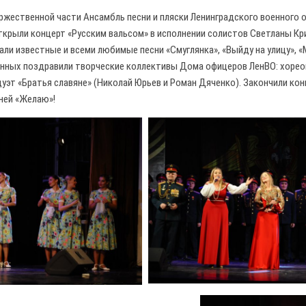
жественной части Ансамбль песни и пляски Ленинградского военного о
ткрыли концерт «Русским вальсом» в исполнении солистов Светланы Кри
али известные и всеми любимые песни «Смуглянка», «Выйду на улицу», 
енных поздравили творческие коллективы Дома офицеров ЛенВО: хорео
уэт «Братья славяне» (Николай Юрьев и Роман Дяченко). Закончили кон
ней «Желаю»!