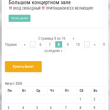
Большом концертном зале
ВХОД СВОБОДНЫЙ
ПРИГЛАШАЕМ ВСЕХ ЖЕЛАЮЩИХ!
Читать далее
Страница 8 из 16
«
Первая
«
...
6
7
8
9
10
...
»
П
оследняя »
Купить билет
Август 2026
Пн
Вт
Ср
Чт
Пт
Сб
Вс
1
2
3
4
5
6
7
8
9