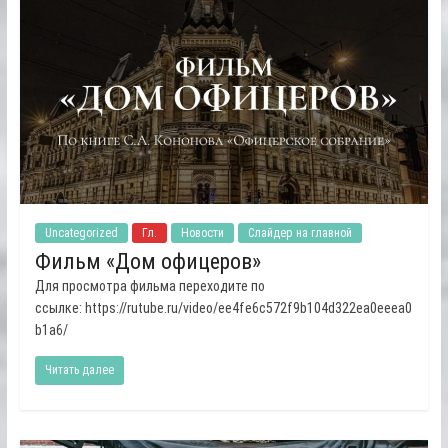
Uncategorized
Гл.
Новости
Слайдер на главной
Фильм «Дом офицеров»
Для просмотра фильма переходите по
ссылке: https://rutube.ru/video/ee4fe6c572f9b104d322ea0eeea0
b1a6/
Читать далее